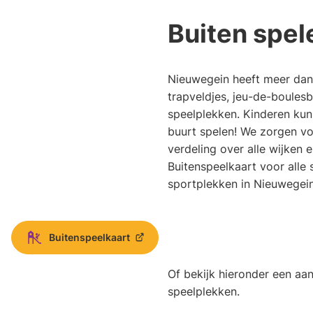
Buiten spel
Nieuwegein heeft meer dan
trapveldjes, jeu-de-boules
speelplekken. Kinderen kunn
buurt spelen! We zorgen v
verdeling over alle wijken e
Buitenspeelkaart voor alle 
sportplekken in Nieuwegein
Buitenspeelkaart
(Verwijst
naar
Of bekijk hieronder een aan
een
externe
speelplekken.
website)