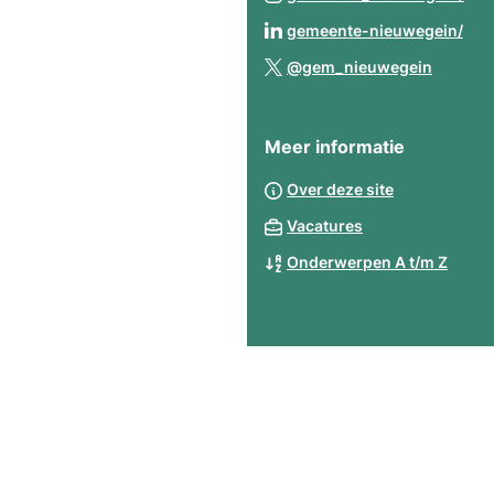
een
naa
(Ve
gemeente-nieuwegein/
ext
een
naa
(Verwij
web
@gem_nieuwegein
ext
een
naar
web
ext
een
web
Meer informatie
extern
websit
Over deze site
Vacatures
Onderwerpen A t/m Z