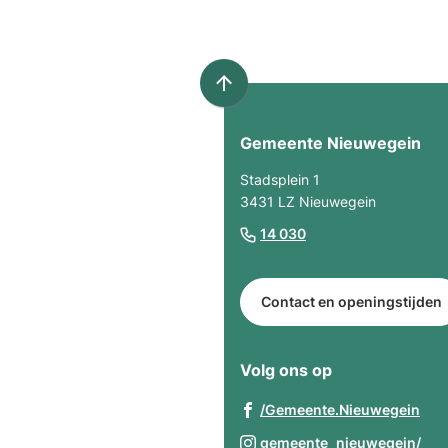
Scroll
naar
Gemeente Nieuwegein
boven
naar
Stadsplein 1
het
3431 LZ Nieuwegein
begin
(Verwijst
14 030
van
naar
de
een
paginainhoud
Contact en openingstijden
telefoonnummer)
Volg ons op
(Ve
/Gemeente.Nieuwegein
naa
(Ve
gemeente_nieuwegein/