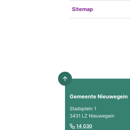
Sitemap
Scroll
naar
boven
Gemeente Nieuwegein
naar
Stadsplein 1
het
3431 LZ Nieuwegein
begin
van
(Verwijst
14 030