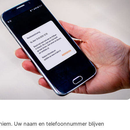
Gebruik
de
enter-
toets
om
een
waarde
te
selecteren.
noniem. Uw naam en telefoonnummer blijven