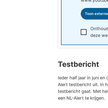
www.youtub
Toon externe
Onthoud
Ik
deze web
accepteer
de
voorwaarden
van
Testbericht
www.youtube
Ieder half jaar in juni 
Alert testbericht uit. In
testbericht gaat. Met he
een NL-Alert te krijgen.