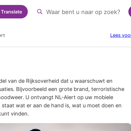
Translate
Zoeken
Wanneer
resultaten
beschikbaar
Lees voo
ert
zijn
kun
je
hierdoor
navigeren
door
ddel van de Rijksoverheid dat u waarschuwt en
pijl
aties. Bijvoorbeeld een grote brand, terroristische
omhoog
noodweer. U ontvangt NL-Alert op uw mobiele
en
t staat wat er aan de hand is, wat u moet doen en
omlaag
kunt vinden.
te
gebruiken.