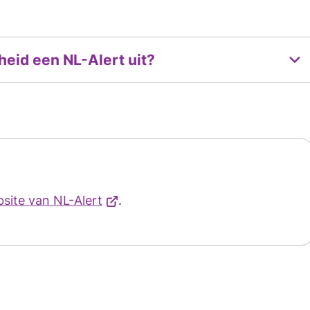
eid een NL-Alert uit?
(Verwijst
site van NL-Alert
.
naar
een
externe
website)