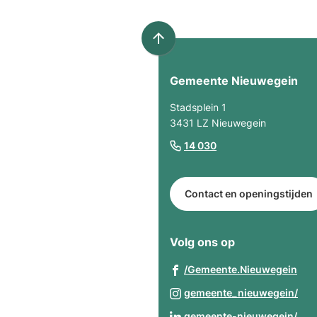
website)
Scroll
naar
Gemeente Nieuwegein
boven
naar
Stadsplein 1
het
3431 LZ Nieuwegein
begin
(Verwijst
14 030
van
naar
de
een
paginainhoud
Contact en openingstijden
telefoonnummer)
Volg ons op
(Ve
/Gemeente.Nieuwegein
naa
(Ve
gemeente_nieuwegein/
een
naa
(Ve
gemeente-nieuwegein/