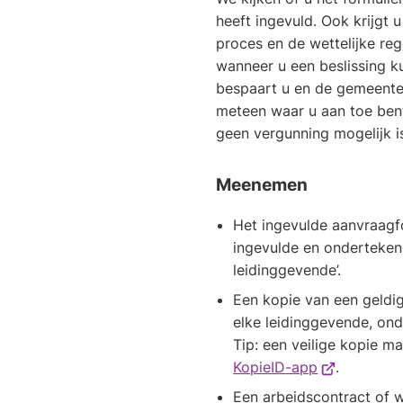
heeft ingevuld. Ook krijgt u
proces en de wettelijke reg
wanneer u een beslissing k
bespaart u en de gemeente 
meteen waar u aan toe bent.
geen vergunning mogelijk i
Meenemen
Het ingevulde aanvraagfo
ingevulde en ondertekend
leidinggevende’.
Een kopie van een geldig
elke leidinggevende, on
Tip: een veilige kopie m
(Verwijst
KopieID-app
.
naar
Een arbeidscontract of 