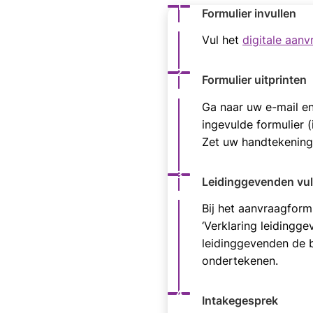
Status: Actief
Opvolgingsnummer:
1
Formulier invullen
Vul het
digitale aanv
Status: Actief
Opvolgingsnummer:
2
Formulier uitprinten
Ga naar uw e-mail en
ingevulde formulier (i
Zet uw handtekening 
Status: Actief
Opvolgingsnummer:
3
Leidinggevenden vull
Bij het aanvraagformu
‘Verklaring leidinggev
leidinggevenden de b
ondertekenen.
Status: Actief
Opvolgingsnummer:
4
Intakegesprek