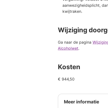
aanwezigheidsplicht, da
kwijtraken.
Wijziging door
Ga naar de pagina
Wijzigi
Alcoholwet
.
Kosten
€ 944,50
Meer informatie