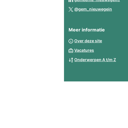
ext
een
naa
(Verwij
web
@gem_nieuwegein
ext
een
naar
web
ext
een
web
Meer informatie
extern
websit
Over deze site
Vacatures
Onderwerpen A t/m Z