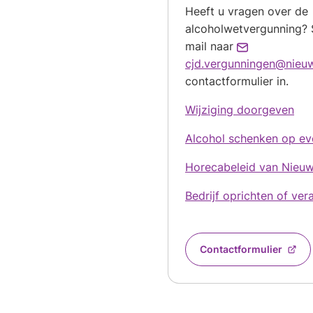
Heeft u vragen over de
alcoholwetvergunning? 
mail naar
cjd.vergunningen@nieuw
contactformulier in.
Wijziging doorgeven
Alcohol schenken op e
Horecabeleid van Nieu
Bedrijf oprichten of ve
Contactformulier
(Verwijst
naar
een
externe