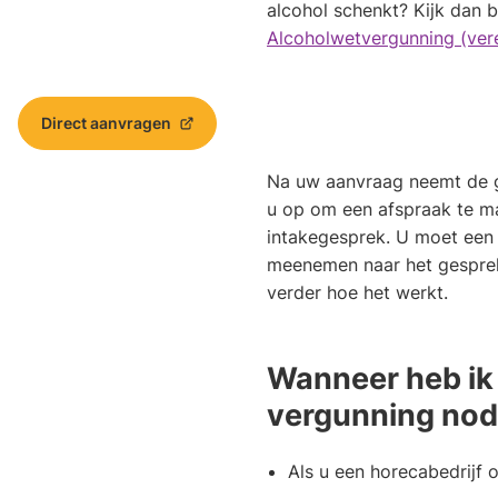
alcohol schenkt? Kijk dan b
Alcoholwetvergunning (vere
Direct aanvragen
(Verwijst
naar
Na uw aanvraag neemt de 
een
externe
u op om een afspraak te m
website)
intakegesprek. U moet een
meenemen naar het gesprek
verder hoe het werkt.
Wanneer heb ik
vergunning nod
Als u een horecabedrijf 