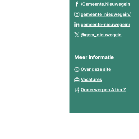
(Ve
/Gemeente.Nieuwegein
naa
(Ve
gemeente_nieuwegein/
een
naa
(Ve
gemeente-nieuwegein/
ext
een
naa
(Verwij
web
@gem_nieuwegein
ext
een
naar
web
ext
een
web
Meer informatie
extern
websit
Over deze site
Vacatures
Onderwerpen A t/m Z