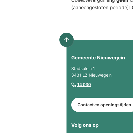
Collectevergunning
geen
C
(aaneengesloten periode): 
Scroll
naar
Gemeente Nieuwegein
boven
naar
Stadsplein 1
het
3431 LZ Nieuwegein
begin
(Verwijst
14 030
van
naar
de
een
paginainhoud
Contact en openingstijden
telefoonnummer)
Volg ons op