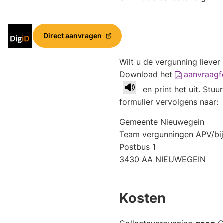
Inloggen
Direct aanvragen
(Verwijst
met
naar
DigiD
Wilt u de vergunning liever 
een
externe
Download het
aanvraagf
website)
en print het uit. Stuu
formulier vervolgens naar:
Gemeente Nieuwegein
Team vergunningen APV/bi
Postbus 1
3430 AA NIEUWEGEIN
Kosten