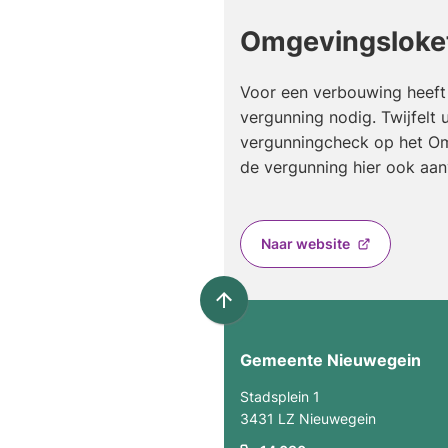
Omgevingsloke
Voor een verbouwing heeft
vergunning nodig. Twijfelt
vergunningcheck op het Om
de vergunning hier ook aan
Naar website
(Verwijst
naar
een
Scroll
externe
naar
website)
Gemeente Nieuwegein
boven
naar
Stadsplein 1
het
3431 LZ Nieuwegein
begin