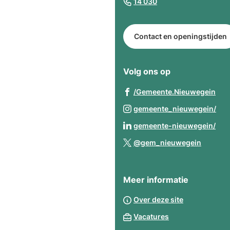
(Verwijst
14 030
van
naar
de
een
paginainhoud
Contact en openingstijden
telefoonnummer)
Volg ons op
(Ve
/Gemeente.Nieuwegein
naa
(Ve
gemeente_nieuwegein/
een
naa
(Ve
gemeente-nieuwegein/
ext
een
naa
(Verwij
web
@gem_nieuwegein
ext
een
naar
web
ext
een
web
Meer informatie
extern
websit
Over deze site
Vacatures