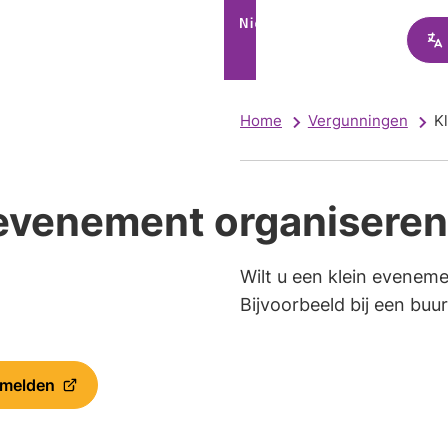
Home
Vergunningen
K
 evenement organiseren
Wilt u een klein evenem
Bijvoorbeeld bij een buu
 melden
jst