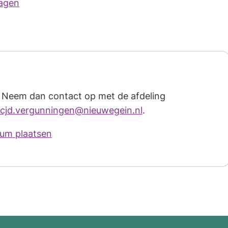
ragen
 Neem dan contact op met de afdeling
(Verwijst
cjd.vergunningen@nieuwegein.nl
.
naar
ium plaatsen
een
e-
mailadres)