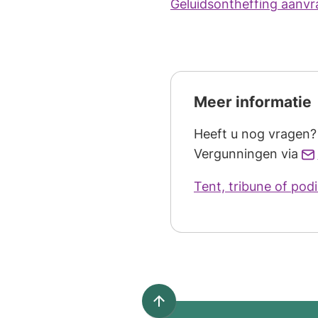
Geluidsontheffing aanv
Meer informatie
Heeft u nog vragen?
Vergunningen via
Tent, tribune of pod
Scroll