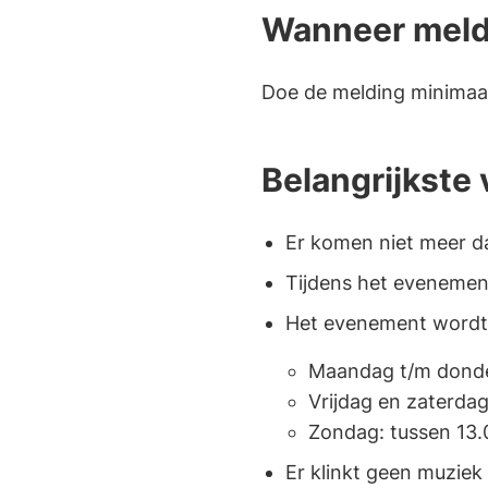
Wanneer mel
e
e)
Doe de melding minimaa
Belangrijkste
Er komen niet meer d
Tijdens het evenement
Het evenement wordt 
Maandag t/m donder
Vrijdag en zaterdag
Zondag: tussen 13.
Er klinkt geen muziek