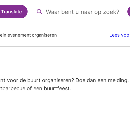
Translate
Zoeken
Wanneer
resultaten
beschikbaar
Lees voo
lein evenement organiseren
zijn
kun
je
hierdoor
navigeren
door
ent voor de buurt organiseren? Doe dan een melding.
pijl
rtbarbecue of een buurtfeest.
omhoog
en
omlaag
te
gebruiken.