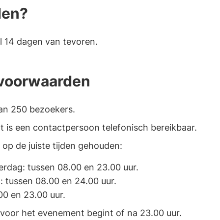
den?
Gebruik
de
enter-
l 14 dagen van tevoren.
toets
om
 voorwaarden
een
waarde
te
an 250 bezoekers.
selecteren.
 is een contactpersoon telefonisch bereikbaar.
op de juiste tijden gehouden:
dag: tussen 08.00 en 23.00 uur.
: tussen 08.00 en 24.00 uur.
00 en 23.00 uur.
 voor het evenement begint of na 23.00 uur.