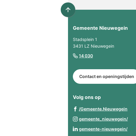
Scroll
naar
Gemeente Nieuwegein
boven
naar
Stadsplein 1
het
3431 LZ Nieuwegein
begin
(Verwijst
14 030
van
naar
de
een
paginainhoud
Contact en openingstijden
telefoonnummer)
Volg ons op
(Ve
/Gemeente.Nieuwegein
naa
(Ve
gemeente_nieuwegein/
een
naa
(Ve
gemeente-nieuwegein/
ext
een
naa