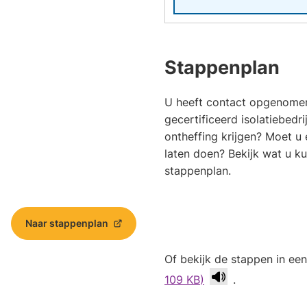
de
voorwaarden
van
www.youtube.
Stappenplan
U heeft contact opgenome
gecertificeerd isolatiebedri
ontheffing krijgen? Moet u
laten doen? Bekijk wat u ku
stappenplan.
Naar stappenplan
(Verwijst
naar
Of bekijk de stappen in ee
een
externe
109 KB
)
.
website)