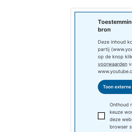
Toestemming
bron
Deze inhoud k
partij (www.yo
op de knop kli
voorwaarden
v
www.youtube.
Toon externe
Onthoud m
keuze wo
Ik
deze webs
accepteer
browser sl