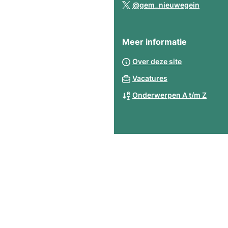
(Verwij
web
@gem_nieuwegein
ext
een
naar
web
ext
een
web
Meer informatie
extern
websit
Over deze site
Vacatures
Onderwerpen A t/m Z