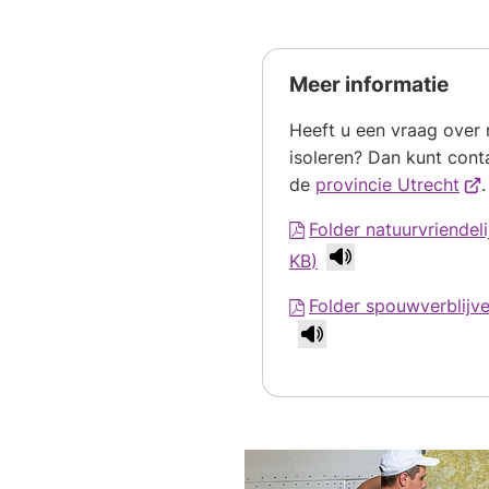
Meer informatie
Heeft u een vraag over n
isoleren? Dan kunt con
(Ve
de
provincie Utrecht
.
naa
Folder natuurvriendeli
een
KB
)
ext
web
Folder spouwverblijv