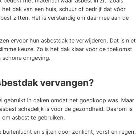
 bedekt met materiaal waar asbest in zit. Zoals
Gebruik
n het dak van een huis, schuur of bedrijf dat vóór
de
best zitten. Het is verstandig om daarmee aan de
enter-
toets
en ervoor hun asbestdak te verwijderen. Dat is niet
om
slimme keuze. Zo is het dak klaar voor de toekomst
een
en schone omgeving.
waarde
te
selecteren.
bestdak vervangen?
el gebruikt in daken omdat het goedkoop was. Maar
asbest schadelijk is voor de gezondheid. Daarom is
 om asbest te gebruiken.
 buitenlucht en slijten door zonlicht, vorst en regen.