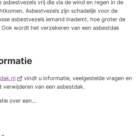
asbestvezels vrij die via de wind en regen in de
htkomen. Asbestvezels zijn schadelijk voor de
sse asbestvezels iemand inademt, hoe groter de
. Ook wordt het verzekeren van een asbestdak
formatie
(Verwijst
jdak.nl
vindt u informatie, veelgestelde vragen en
naar
t verwijderen van een asbestdak.
een
atie over een…
externe
website)