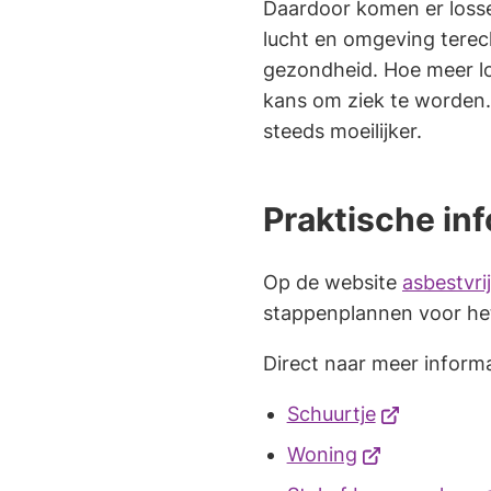
Daardoor komen er losse 
lucht en omgeving terec
gezondheid. Hoe meer lo
kans om ziek te worden
steeds moeilijker.
Praktische in
Op de website
asbestvri
stappenplannen voor he
Direct naar meer inform
(Verwijst
Schuurtje
naar
(Verwijst
Woning
een
naar