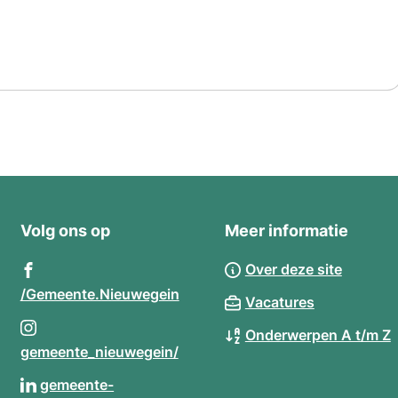
Volg ons op
Meer informatie
Over deze site
(Verwijst
/Gemeente.Nieuwegein
Vacatures
naar
Onderwerpen A t/m Z
een
(Verwijst
gemeente_nieuwegein/
externe
naar
gemeente-
website)