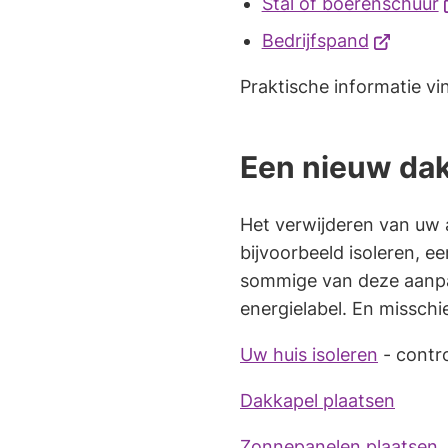
(
Stal of boerenschuur
externe
een
n
(Verwijst
Bedrijfspand
website)
externe
e
naar
website)
Praktische informatie v
e
een
w
externe
website)
Een nieuw da
Het verwijderen van uw 
bijvoorbeeld isoleren, 
sommige van deze aanpas
energielabel. En misschie
Uw huis isoleren
- contro
Dakkapel plaatsen
Zonnepanelen plaatsen