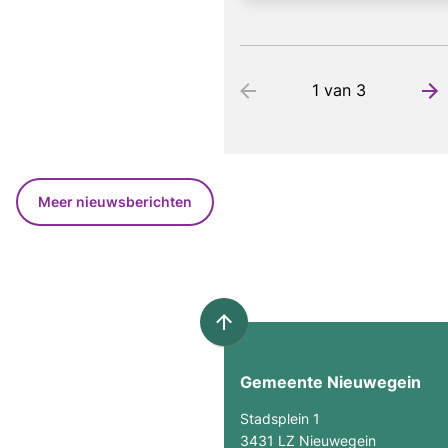
1 van 3
Meer nieuwsberichten
Scroll
naar
Gemeente Nieuwegein
boven
naar
Stadsplein 1
het
3431 LZ Nieuwegein