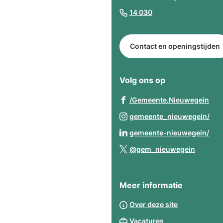
begin
(Verwijst
14 030
van
naar
de
een
paginainhoud
Contact en openingstijden
telefoonnummer)
Volg ons op
(Ve
/Gemeente.Nieuwegein
naa
(Ve
gemeente_nieuwegein/
een
naa
(Ve
gemeente-nieuwegein/
ext
een
naa
(Verwij
web
@gem_nieuwegein
ext
een
naar
web
ext
een
web
Meer informatie
extern
websit
Over deze site
Vacatures